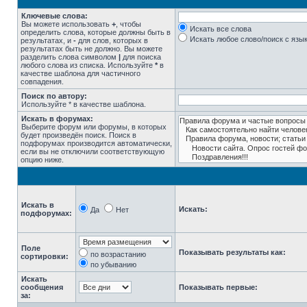
Ключевые слова:
Вы можете использовать
+
, чтобы
Искать все слова
определить слова, которые должны быть в
Искать любое слово/поиск с язы
результатах, и
-
для слов, которых в
результатах быть не должно. Вы можете
разделить слова символом
|
для поиска
любого слова из списка. Используйте
*
в
качестве шаблона для частичного
совпадения.
Поиск по автору:
Используйте * в качестве шаблона.
Искать в форумах:
Выберите форум или форумы, в которых
будет произведён поиск. Поиск в
подфорумах производится автоматически,
если вы не отключили соответствующую
опцию ниже.
Искать в
Искать:
Да
Нет
подфорумах:
Поле
Показывать результаты как:
по возрастанию
сортировки:
по убыванию
Искать
сообщения
Показывать первые:
за: