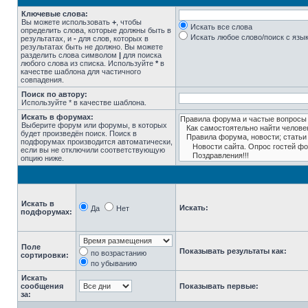
Ключевые слова:
Вы можете использовать
+
, чтобы
Искать все слова
определить слова, которые должны быть в
Искать любое слово/поиск с язы
результатах, и
-
для слов, которых в
результатах быть не должно. Вы можете
разделить слова символом
|
для поиска
любого слова из списка. Используйте
*
в
качестве шаблона для частичного
совпадения.
Поиск по автору:
Используйте * в качестве шаблона.
Искать в форумах:
Выберите форум или форумы, в которых
будет произведён поиск. Поиск в
подфорумах производится автоматически,
если вы не отключили соответствующую
опцию ниже.
Искать в
Искать:
Да
Нет
подфорумах:
Поле
Показывать результаты как:
по возрастанию
сортировки:
по убыванию
Искать
сообщения
Показывать первые:
за: