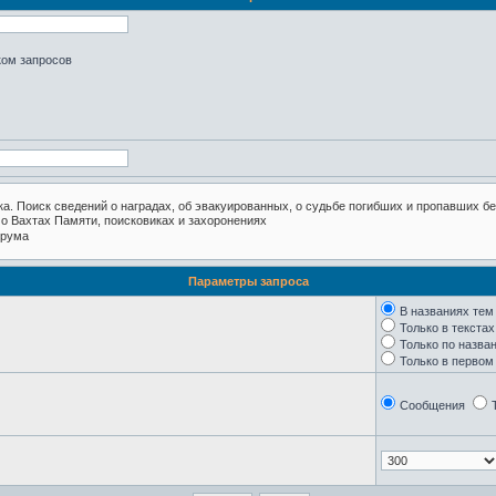
ком запросов
Параметры запроса
В названиях тем
Только в текста
Только по назва
Только в перво
Сообщения