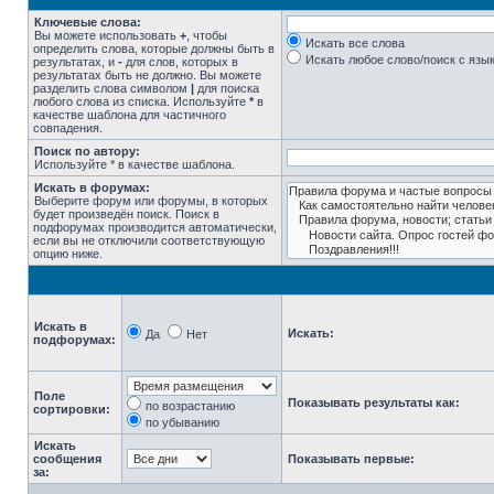
Ключевые слова:
Вы можете использовать
+
, чтобы
Искать все слова
определить слова, которые должны быть в
Искать любое слово/поиск с язы
результатах, и
-
для слов, которых в
результатах быть не должно. Вы можете
разделить слова символом
|
для поиска
любого слова из списка. Используйте
*
в
качестве шаблона для частичного
совпадения.
Поиск по автору:
Используйте * в качестве шаблона.
Искать в форумах:
Выберите форум или форумы, в которых
будет произведён поиск. Поиск в
подфорумах производится автоматически,
если вы не отключили соответствующую
опцию ниже.
Искать в
Искать:
Да
Нет
подфорумах:
Поле
Показывать результаты как:
по возрастанию
сортировки:
по убыванию
Искать
сообщения
Показывать первые:
за: