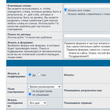
Ключевые слова:
Вы можете использовать
+
, чтобы
Искать все слова
определить слова, которые должны быть в
Искать любое слово/поиск с язы
результатах, и
-
для слов, которых в
результатах быть не должно. Вы можете
разделить слова символом
|
для поиска
любого слова из списка. Используйте
*
в
качестве шаблона для частичного
совпадения.
Поиск по автору:
Используйте * в качестве шаблона.
Искать в форумах:
Выберите форум или форумы, в которых
будет произведён поиск. Поиск в
подфорумах производится автоматически,
если вы не отключили соответствующую
опцию ниже.
Искать в
Искать:
Да
Нет
подфорумах:
Поле
Показывать результаты как:
по возрастанию
сортировки:
по убыванию
Искать
сообщения
Показывать первые:
за: