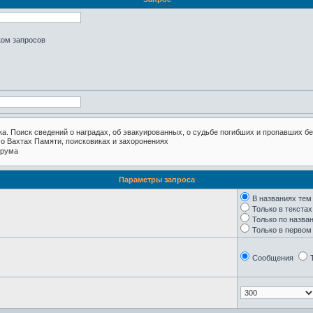
ком запросов
Параметры запроса
В названиях тем
Только в текста
Только по назва
Только в перво
Сообщения