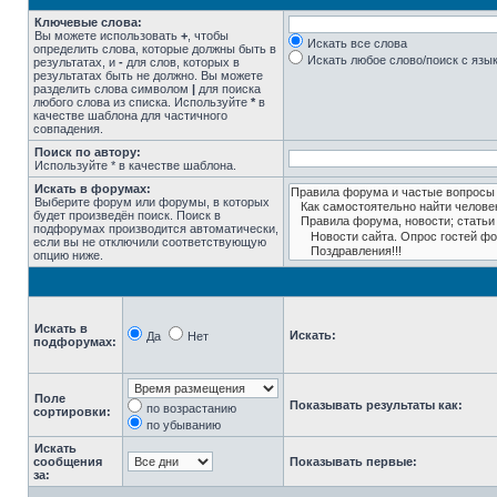
Ключевые слова:
Вы можете использовать
+
, чтобы
Искать все слова
определить слова, которые должны быть в
Искать любое слово/поиск с язы
результатах, и
-
для слов, которых в
результатах быть не должно. Вы можете
разделить слова символом
|
для поиска
любого слова из списка. Используйте
*
в
качестве шаблона для частичного
совпадения.
Поиск по автору:
Используйте * в качестве шаблона.
Искать в форумах:
Выберите форум или форумы, в которых
будет произведён поиск. Поиск в
подфорумах производится автоматически,
если вы не отключили соответствующую
опцию ниже.
Искать в
Искать:
Да
Нет
подфорумах:
Поле
Показывать результаты как:
по возрастанию
сортировки:
по убыванию
Искать
сообщения
Показывать первые:
за: