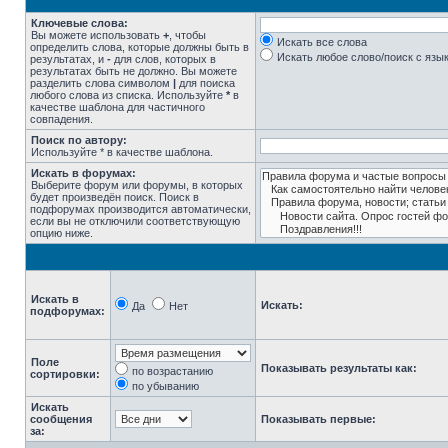
Ключевые слова:
Вы можете использовать
+
, чтобы
Искать все слова
определить слова, которые должны быть в
Искать любое слово/поиск с язы
результатах, и
-
для слов, которых в
результатах быть не должно. Вы можете
разделить слова символом
|
для поиска
любого слова из списка. Используйте
*
в
качестве шаблона для частичного
совпадения.
Поиск по автору:
Используйте * в качестве шаблона.
Искать в форумах:
Выберите форум или форумы, в которых
будет произведён поиск. Поиск в
подфорумах производится автоматически,
если вы не отключили соответствующую
опцию ниже.
Искать в
Искать:
Да
Нет
подфорумах:
Поле
Показывать результаты как:
по возрастанию
сортировки:
по убыванию
Искать
сообщения
Показывать первые:
за: