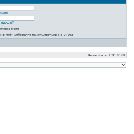
рация
 пароль?
омнить меня
ыть моё пребывание на конференции в этот раз
Часовой пояс:
UTC+03:00