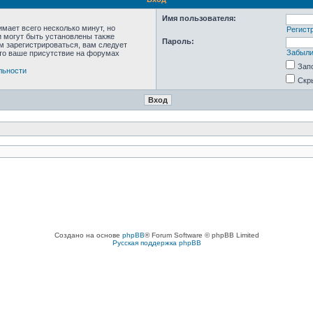
Имя пользователя:
мает всего несколько минут, но
Регист
 могут быть установлены также
Пароль:
м зарегистрироваться, вам следует
Забыли
что ваше присутствие на форумах
Зап
льности
Скр
Создано на основе
phpBB
® Forum Software © phpBB Limited
Русская поддержка phpBB