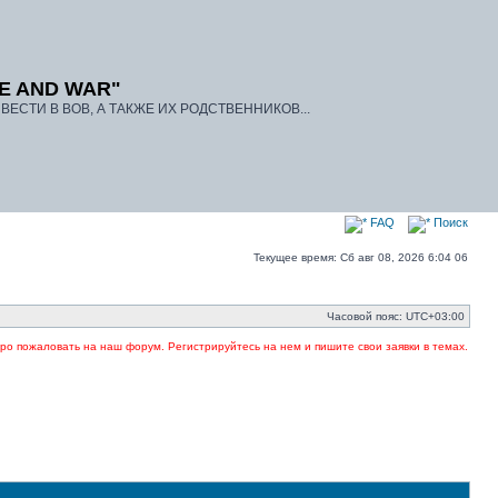
E AND WAR"
ЕСТИ В ВОВ, А ТАКЖЕ ИХ РОДСТВЕННИКОВ...
FAQ
Поиск
Текущее время: Сб авг 08, 2026 6:04 06
Часовой пояс:
UTC+03:00
пожаловать на наш форум. Регистрируйтесь на нем и пишите свои заявки в темах. Указыва