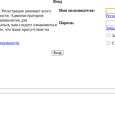
Вход
Имя пользователя:
 Регистрация занимает всего
жности. Администратором
Реги
привилегии для
Пароль:
ться, вам следует ознакомиться
Забы
е, что ваше присутствие на
З
циальности
С