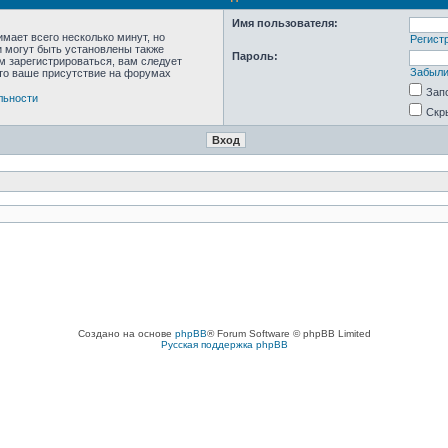
Имя пользователя:
мает всего несколько минут, но
Регист
 могут быть установлены также
Пароль:
м зарегистрироваться, вам следует
Забыли
что ваше присутствие на форумах
Зап
льности
Скр
Создано на основе
phpBB
® Forum Software © phpBB Limited
Русская поддержка phpBB