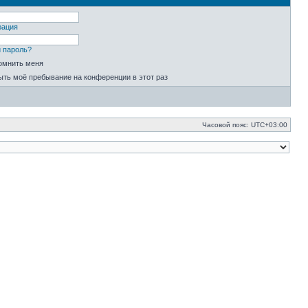
рация
 пароль?
омнить меня
ыть моё пребывание на конференции в этот раз
Часовой пояс:
UTC+03:00