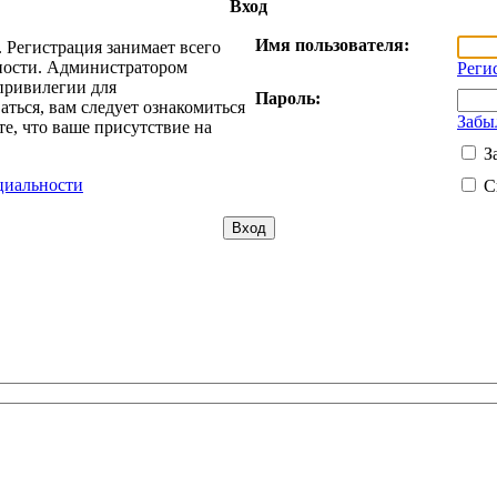
Вход
Имя пользователя:
 Регистрация занимает всего
жности. Администратором
Реги
привилегии для
Пароль:
ться, вам следует ознакомиться
Забы
е, что ваше присутствие на
З
циальности
С