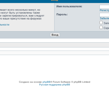
Имя пользователя:
мает всего несколько минут, но
Регист
 могут быть установлены также
Пароль:
м зарегистрироваться, вам следует
Забыли
что ваше присутствие на форумах
Зап
льности
Скр
Создано на основе
phpBB
® Forum Software © phpBB Limited
Русская поддержка phpBB