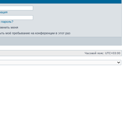
рация
 пароль?
омнить меня
ыть моё пребывание на конференции в этот раз
Часовой пояс:
UTC+03:00