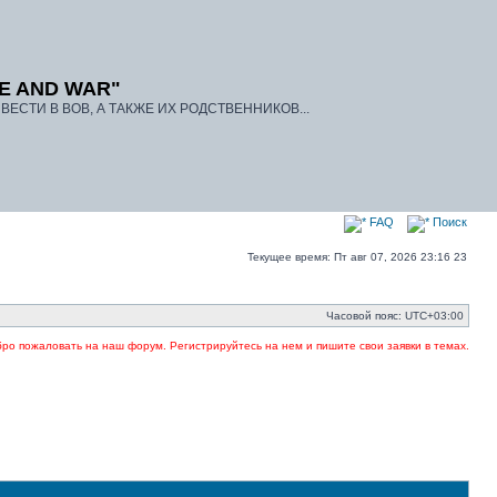
E AND WAR"
ЕСТИ В ВОВ, А ТАКЖЕ ИХ РОДСТВЕННИКОВ...
FAQ
Поиск
Текущее время: Пт авг 07, 2026 23:16 23
Часовой пояс:
UTC+03:00
 пожаловать на наш форум. Регистрируйтесь на нем и пишите свои заявки в темах. Указыв