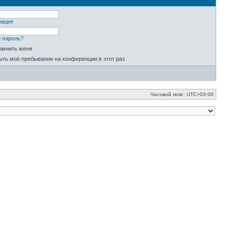
рация
 пароль?
омнить меня
ыть моё пребывание на конференции в этот раз
Часовой пояс:
UTC+03:00