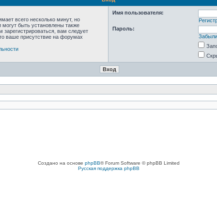
Имя пользователя:
мает всего несколько минут, но
Регист
 могут быть установлены также
Пароль:
м зарегистрироваться, вам следует
Забыли
что ваше присутствие на форумах
Зап
льности
Скр
Создано на основе
phpBB
® Forum Software © phpBB Limited
Русская поддержка phpBB