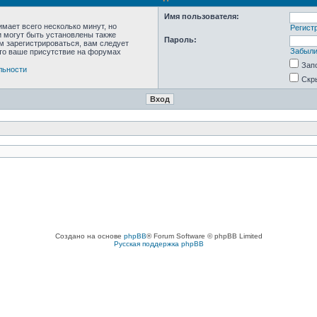
Имя пользователя:
мает всего несколько минут, но
Регист
 могут быть установлены также
Пароль:
м зарегистрироваться, вам следует
Забыли
что ваше присутствие на форумах
Зап
льности
Скр
Создано на основе
phpBB
® Forum Software © phpBB Limited
Русская поддержка phpBB