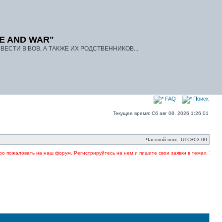
E AND WAR"
ЕСТИ В ВОВ, А ТАКЖЕ ИХ РОДСТВЕННИКОВ...
FAQ
Поиск
Текущее время: Сб авг 08, 2026 1:26 01
Часовой пояс:
UTC+03:00
пожаловать на наш форум. Регистрируйтесь на нем и пишите свои заявки в темах. Указыва