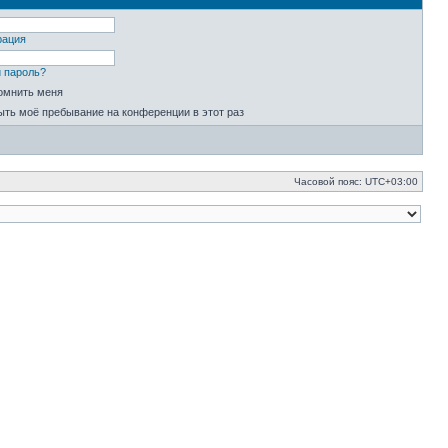
рация
 пароль?
омнить меня
ыть моё пребывание на конференции в этот раз
Часовой пояс:
UTC+03:00