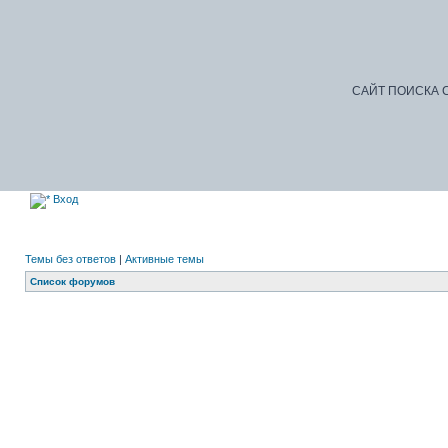
САЙТ ПОИСКА С
Вход
Темы без ответов
|
Активные темы
Список форумов