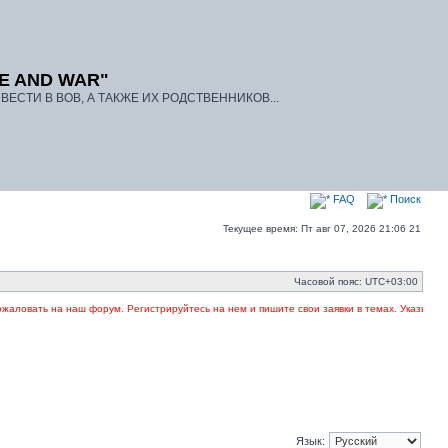
E AND WAR"
ЕСТИ В ВОВ, А ТАКЖЕ ИХ РОДСТВЕННИКОВ...
FAQ
Поиск
Текущее время: Пт авг 07, 2026 21:06 21
Часовой пояс:
UTC+03:00
аловать на наш форум. Регистрируйтесь на нем и пишите свои заявки в темах. Указывайте 
Язык: