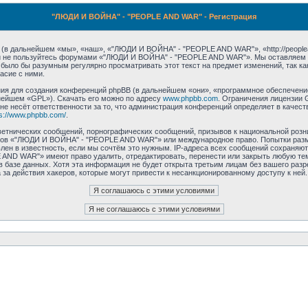
"ЛЮДИ И ВОЙНА" - "PEOPLE AND WAR" - Регистрация
 дальнейшем «мы», «наш», «"ЛЮДИ И ВОЙНА" - "PEOPLE AND WAR"», «http://peoplean
е и не пользуйтесь форумами «"ЛЮДИ И ВОЙНА" - "PEOPLE AND WAR"». Мы оставляем з
ы было бы разумным регулярно просматривать этот текст на предмет изменений, так
асие с ними.
 для создания конференций phpBB (в дальнейшем «они», «программное обеспечение 
нейшем «GPL»). Скачать его можно по адресу
www.phpbb.com
. Ограничения лицензии 
 не несёт ответственности за то, что администрация конференций определяет в качест
ps://www.phpbb.com/
.
етнических сообщений, порнографических сообщений, призывов к национальной розн
румов «"ЛЮДИ И ВОЙНА" - "PEOPLE AND WAR"» или международное право. Попытки раз
лен в известность, если мы сочтём это нужным. IP-адреса всех сообщений сохраняют
ND WAR"» имеют право удалить, отредактировать, перенести или закрыть любую тем
 в базе данных. Хотя эта информация не будет открыта третьим лицам без вашего р
за действия хакеров, которые могут привести к несанкционированному доступу к ней.