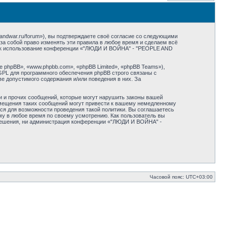
dwar.ru/forum»), вы подтверждаете своё согласие со следующими
а собой право изменять эти правила в любое время и сделаем всё
 как использование конференции «"ЛЮДИ И ВОЙНА" - "PEOPLE AND
phpBB», «www.phpbb.com», «phpBB Limited», «phpBB Teams»),
GPL для программного обеспечения phpBB строго связаны с
ве допустимого содержания и/или поведения в них. За
и и прочих сообщений, которые могут нарушить законы вашей
мещения таких сообщений могут привести к вашему немедленному
ся для возможности проведения такой политики. Вы соглашаетесь
у в любое время по своему усмотрению. Как пользователь вы
азрешения, ни администрация конференции «"ЛЮДИ И ВОЙНА" -
Часовой пояс:
UTC+03:00