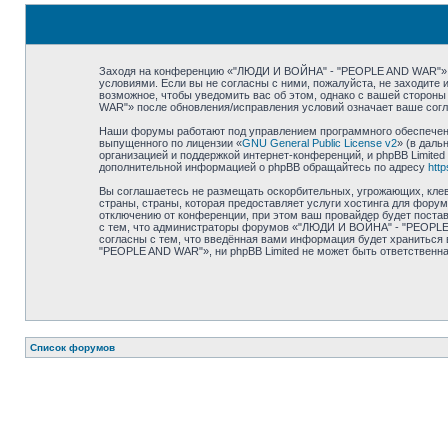
Заходя на конференцию «"ЛЮДИ И ВОЙНА" - "PEOPLE AND WAR"» (в
условиями. Если вы не согласны с ними, пожалуйста, не заходит
возможное, чтобы уведомить вас об этом, однако с вашей сторон
WAR"» после обновления/исправления условий означает ваше согл
Наши форумы работают под управлением программного обеспечения
выпущенного по лицензии «
GNU General Public License v2
» (в даль
организацией и поддержкой интернет-конференций, и phpBB Limited
дополнительной информацией о phpBB обращайтесь по адресу
htt
Вы соглашаетесь не размещать оскорбительных, угрожающих, клев
страны, страны, которая предоставляет услуги хостинга для фо
отключению от конференции, при этом ваш провайдер будет постав
с тем, что администраторы форумов «"ЛЮДИ И ВОЙНА" - "PEOPLE A
согласны с тем, что введённая вами информация будет храниться
"PEOPLE AND WAR"», ни phpBB Limited не может быть ответственна 
Список форумов