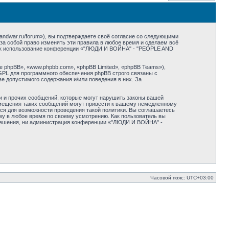
dwar.ru/forum»), вы подтверждаете своё согласие со следующими
а собой право изменять эти правила в любое время и сделаем всё
 как использование конференции «"ЛЮДИ И ВОЙНА" - "PEOPLE AND
phpBB», «www.phpbb.com», «phpBB Limited», «phpBB Teams»),
GPL для программного обеспечения phpBB строго связаны с
ве допустимого содержания и/или поведения в них. За
и и прочих сообщений, которые могут нарушить законы вашей
мещения таких сообщений могут привести к вашему немедленному
ся для возможности проведения такой политики. Вы соглашаетесь
у в любое время по своему усмотрению. Как пользователь вы
азрешения, ни администрация конференции «"ЛЮДИ И ВОЙНА" -
Часовой пояс:
UTC+03:00