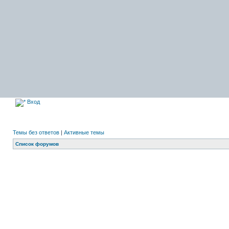
Вход
Темы без ответов
|
Активные темы
Список форумов