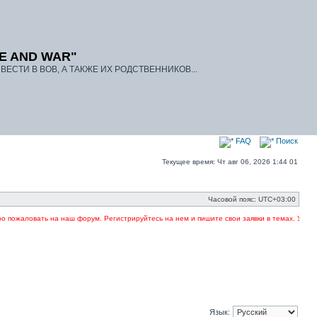
E AND WAR"
ЕСТИ В ВОВ, А ТАКЖЕ ИХ РОДСТВЕННИКОВ...
FAQ
Поиск
Текущее время: Чт авг 06, 2026 1:44 01
Часовой пояс:
UTC+03:00
ожаловать на наш форум. Регистрируйтесь на нем и пишите свои заявки в темах. Указывай
Язык: