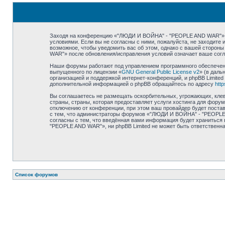
Заходя на конференцию «"ЛЮДИ И ВОЙНА" - "PEOPLE AND WAR"» (в
условиями. Если вы не согласны с ними, пожалуйста, не заходит
возможное, чтобы уведомить вас об этом, однако с вашей сторон
WAR"» после обновления/исправления условий означает ваше согл
Наши форумы работают под управлением программного обеспечения
выпущенного по лицензии «
GNU General Public License v2
» (в даль
организацией и поддержкой интернет-конференций, и phpBB Limited
дополнительной информацией о phpBB обращайтесь по адресу
htt
Вы соглашаетесь не размещать оскорбительных, угрожающих, клев
страны, страны, которая предоставляет услуги хостинга для фо
отключению от конференции, при этом ваш провайдер будет постав
с тем, что администраторы форумов «"ЛЮДИ И ВОЙНА" - "PEOPLE A
согласны с тем, что введённая вами информация будет храниться
"PEOPLE AND WAR"», ни phpBB Limited не может быть ответственна 
Список форумов