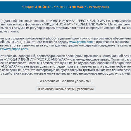
"ЛЮДИ И ВОЙНА" - "PEOPLE AND WAR" - Регистрация
 дальнейшем «мы», «наш», «"ЛЮДИ И ВОЙНА" - "PEOPLE AND WAR"», «http://peoplean
е и не пользуйтесь форумами «"ЛЮДИ И ВОЙНА" - "PEOPLE AND WAR"». Мы оставляем з
ы было бы разумным регулярно просматривать этот текст на предмет изменений, так
асие с ними.
 для создания конференций phpBB (в дальнейшем «они», «программное обеспечение 
нейшем «GPL»). Скачать его можно по адресу
www.phpbb.com
. Ограничения лицензии 
 не несёт ответственности за то, что администрация конференций определяет в качест
ps://www.phpbb.com/
.
етнических сообщений, порнографических сообщений, призывов к национальной розн
румов «"ЛЮДИ И ВОЙНА" - "PEOPLE AND WAR"» или международное право. Попытки раз
лен в известность, если мы сочтём это нужным. IP-адреса всех сообщений сохраняют
ND WAR"» имеют право удалить, отредактировать, перенести или закрыть любую тем
 в базе данных. Хотя эта информация не будет открыта третьим лицам без вашего р
за действия хакеров, которые могут привести к несанкционированному доступу к ней.