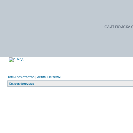
САЙТ ПОИСКА С
Вход
Темы без ответов
|
Активные темы
Список форумов