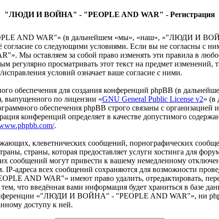
"ЛЮДИ И ВОЙНА" - "PEOPLE AND WAR" - Регистрация
OPLE AND WAR"» (в дальнейшем «мы», «наш», «"ЛЮДИ И ВО
воё согласие со следующими условиями. Если вы не согласны с ни
Мы оставляем за собой право изменять эти правила в любое в
мным регулярно просматривать этот текст на предмет изменений
правления условий означает ваше согласие с ними.
го обеспечения для создания конференций phpBB (в дальнейше
), выпущенного по лицензии «
GNU General Public License v2
» (в
ограммного обеспечения phpBB строго связаны с организацией 
страция конференций определяет в качестве допустимого содержа
//www.phpbb.com/
.
рожающих, клеветнических сообщений, порнографических сообще
 страны, страны, которая предоставляет услуги хостинга дл
их сообщений могут привести к вашему немедленному отключен
. IP-адреса всех сообщений сохраняются для возможности прове
LE AND WAR"» имеют право удалить, отредактировать, перен
тем, что введённая вами информация будет храниться в базе дан
конференции «"ЛЮДИ И ВОЙНА" - "PEOPLE AND WAR"», ни phpBB 
нному доступу к ней.