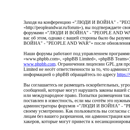
Заходя на конференцию «"ЛЮДИ И ВОЙНА" - "PE
«http://peopleandwar.ru/forum»), вы подтверждаете с
форумами «"ЛЮДИ И ВОЙНА" - "PEOPLE AND WAR"». 
вас об этом, однако с вашей стороны было бы разу
ВОЙНА" - "PEOPLE AND WAR"» после обновления/ис
Наши форумы работают под управлением программно
«www.phpbb.com», «phpBB Limited», «phpBB Teams»
www.phpbb.com
. Ограничения лицензии GPL для пр
Limited не несёт ответственности за то, что админи
информацией о phpBB обращайтесь по адресу
https:
Вы соглашаетесь не размещать оскорбительных, уг
сообщений, которые могут нарушить законы вашей
или международное право. Попытки размещения так
поставлен в известность, если мы сочтём это нужным
администраторы форумов «"ЛЮДИ И ВОЙНА" - "PEOP
своему усмотрению. Как пользователь вы согласны с 
лицам без вашего разрешения, ни администрация 
хакеров, которые могут привести к несанкционирова