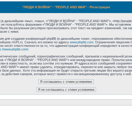
"ЛЮДИ И ВОЙНА" - "PEOPLE AND WAR" - Регистрация
 дальнейшем «мы», «наш», «"ЛЮДИ И ВОЙНА" - "PEOPLE AND WAR"», «http://peoplean
е и не пользуйтесь форумами «"ЛЮДИ И ВОЙНА" - "PEOPLE AND WAR"». Мы оставляем з
ы было бы разумным регулярно просматривать этот текст на предмет изменений, так
асие с ними.
 для создания конференций phpBB (в дальнейшем «они», «программное обеспечение 
нейшем «GPL»). Скачать его можно по адресу
www.phpbb.com
. Ограничения лицензии 
 не несёт ответственности за то, что администрация конференций определяет в качест
ps://www.phpbb.com/
.
етнических сообщений, порнографических сообщений, призывов к национальной розн
румов «"ЛЮДИ И ВОЙНА" - "PEOPLE AND WAR"» или международное право. Попытки раз
лен в известность, если мы сочтём это нужным. IP-адреса всех сообщений сохраняют
ND WAR"» имеют право удалить, отредактировать, перенести или закрыть любую тем
 в базе данных. Хотя эта информация не будет открыта третьим лицам без вашего р
за действия хакеров, которые могут привести к несанкционированному доступу к ней.