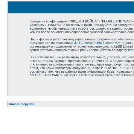
Заходя на конференцию «"ЛЮДИ И ВОЙНА" - "PEOPLE AND WAR"» (в
условиями. Если вы не согласны с ними, пожалуйста, не заходит
возможное, чтобы уведомить вас об этом, однако с вашей сторон
WAR"» после обновления/исправления условий означает ваше согл
Наши форумы работают под управлением программного обеспечения
выпущенного по лицензии «
GNU General Public License v2
» (в даль
организацией и поддержкой интернет-конференций, и phpBB Limited
дополнительной информацией о phpBB обращайтесь по адресу
htt
Вы соглашаетесь не размещать оскорбительных, угрожающих, клев
страны, страны, которая предоставляет услуги хостинга для фо
отключению от конференции, при этом ваш провайдер будет постав
с тем, что администраторы форумов «"ЛЮДИ И ВОЙНА" - "PEOPLE A
согласны с тем, что введённая вами информация будет храниться
"PEOPLE AND WAR"», ни phpBB Limited не может быть ответственна 
Список форумов