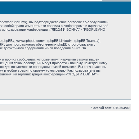
dwar.ru/forum»), вы подтверждаете своё согласие со следующими
а собой право изменять эти правила в любое время и сделаем всё
 как использование конференции «"ЛЮДИ И ВОЙНА" - "PEOPLE AND
phpBB», «www.phpbb.com», «phpBB Limited», «phpBB Teams»),
GPL для программного обеспечения phpBB строго связаны с
ве допустимого содержания и/или поведения в них. За
и и прочих сообщений, которые могут нарушить законы вашей
мещения таких сообщений могут привести к вашему немедленному
ся для возможности проведения такой политики. Вы соглашаетесь
у в любое время по своему усмотрению. Как пользователь вы
азрешения, ни администрация конференции «"ЛЮДИ И ВОЙНА" -
Часовой пояс:
UTC+03:00