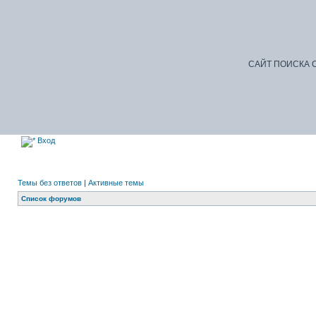
САЙТ ПОИСКА С
Вход
Темы без ответов
|
Активные темы
Список форумов