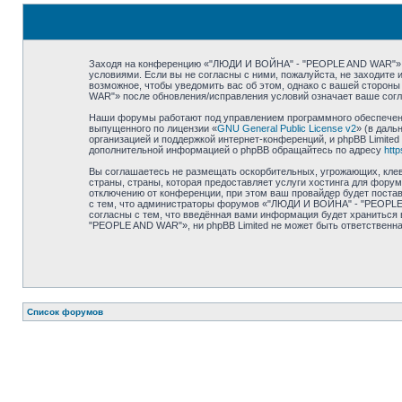
Заходя на конференцию «"ЛЮДИ И ВОЙНА" - "PEOPLE AND WAR"» (в
условиями. Если вы не согласны с ними, пожалуйста, не заходит
возможное, чтобы уведомить вас об этом, однако с вашей сторон
WAR"» после обновления/исправления условий означает ваше согл
Наши форумы работают под управлением программного обеспечения
выпущенного по лицензии «
GNU General Public License v2
» (в даль
организацией и поддержкой интернет-конференций, и phpBB Limited
дополнительной информацией о phpBB обращайтесь по адресу
htt
Вы соглашаетесь не размещать оскорбительных, угрожающих, клев
страны, страны, которая предоставляет услуги хостинга для фо
отключению от конференции, при этом ваш провайдер будет постав
с тем, что администраторы форумов «"ЛЮДИ И ВОЙНА" - "PEOPLE A
согласны с тем, что введённая вами информация будет храниться
"PEOPLE AND WAR"», ни phpBB Limited не может быть ответственна 
Список форумов