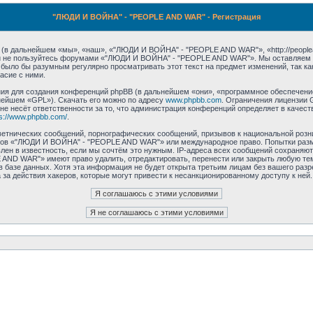
"ЛЮДИ И ВОЙНА" - "PEOPLE AND WAR" - Регистрация
 дальнейшем «мы», «наш», «"ЛЮДИ И ВОЙНА" - "PEOPLE AND WAR"», «http://peoplean
е и не пользуйтесь форумами «"ЛЮДИ И ВОЙНА" - "PEOPLE AND WAR"». Мы оставляем з
ы было бы разумным регулярно просматривать этот текст на предмет изменений, так
асие с ними.
 для создания конференций phpBB (в дальнейшем «они», «программное обеспечение 
нейшем «GPL»). Скачать его можно по адресу
www.phpbb.com
. Ограничения лицензии 
 не несёт ответственности за то, что администрация конференций определяет в качест
ps://www.phpbb.com/
.
етнических сообщений, порнографических сообщений, призывов к национальной розн
румов «"ЛЮДИ И ВОЙНА" - "PEOPLE AND WAR"» или международное право. Попытки раз
лен в известность, если мы сочтём это нужным. IP-адреса всех сообщений сохраняют
ND WAR"» имеют право удалить, отредактировать, перенести или закрыть любую тем
 в базе данных. Хотя эта информация не будет открыта третьим лицам без вашего р
за действия хакеров, которые могут привести к несанкционированному доступу к ней.