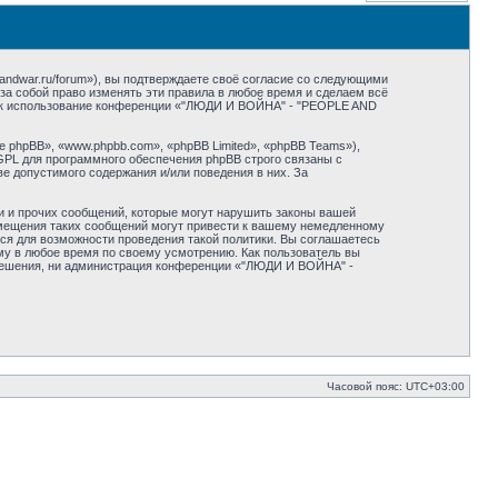
dwar.ru/forum»), вы подтверждаете своё согласие со следующими
а собой право изменять эти правила в любое время и сделаем всё
 как использование конференции «"ЛЮДИ И ВОЙНА" - "PEOPLE AND
phpBB», «www.phpbb.com», «phpBB Limited», «phpBB Teams»),
GPL для программного обеспечения phpBB строго связаны с
ве допустимого содержания и/или поведения в них. За
и и прочих сообщений, которые могут нарушить законы вашей
мещения таких сообщений могут привести к вашему немедленному
ся для возможности проведения такой политики. Вы соглашаетесь
у в любое время по своему усмотрению. Как пользователь вы
азрешения, ни администрация конференции «"ЛЮДИ И ВОЙНА" -
Часовой пояс:
UTC+03:00