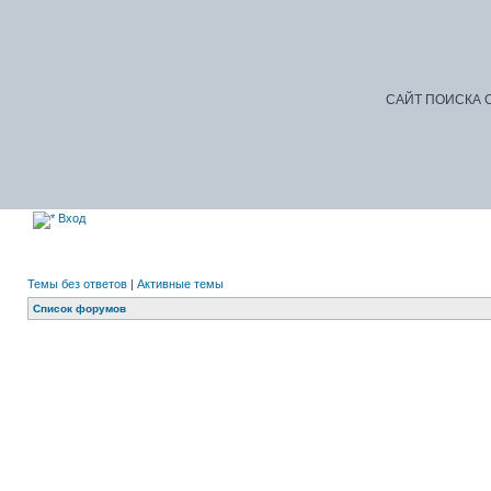
САЙТ ПОИСКА С
Вход
Темы без ответов
|
Активные темы
Список форумов