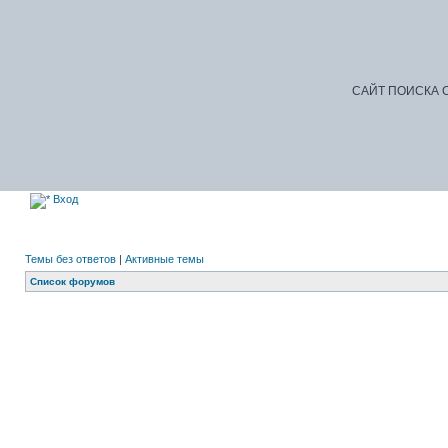
САЙТ ПОИСКА С
Вход
Темы без ответов
|
Активные темы
Список форумов