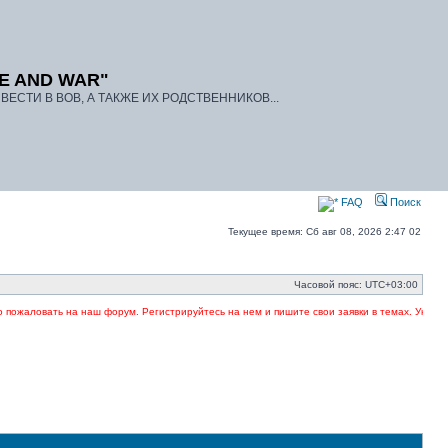
E AND WAR"
ЕСТИ В ВОВ, А ТАКЖЕ ИХ РОДСТВЕННИКОВ...
FAQ
Поиск
Текущее время: Сб авг 08, 2026 2:47 02
Часовой пояс:
UTC+03:00
ожаловать на наш форум. Регистрируйтесь на нем и пишите свои заявки в темах. Указывай