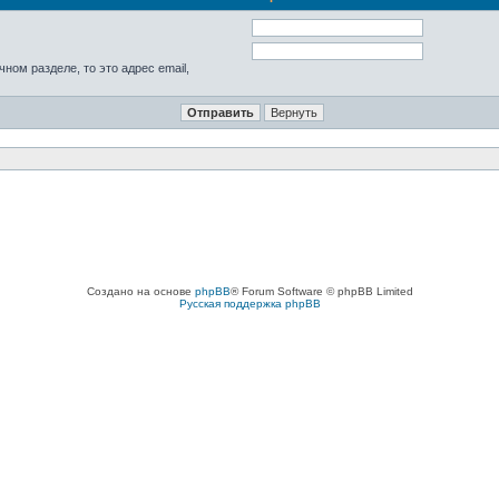
ном разделе, то это адрес email,
Создано на основе
phpBB
® Forum Software © phpBB Limited
Русская поддержка phpBB