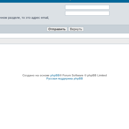
ном разделе, то это адрес email,
Создано на основе
phpBB
® Forum Software © phpBB Limited
Русская поддержка phpBB