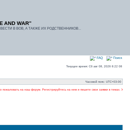
E AND WAR"
ЕСТИ В ВОВ, А ТАКЖЕ ИХ РОДСТВЕННИКОВ...
FAQ
Поиск
Текущее время: Сб авг 08, 2026 8:22 08
Часовой пояс:
UTC+03:00
ожаловать на наш форум. Регистрируйтесь на нем и пишите свои заявки в темах. Указывай